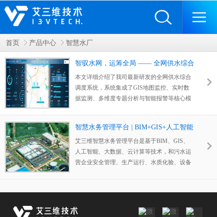
首页
产品中心
智慧水厂
智驭水网，运筹全局 —— 全网供水综合
调度系统
本文详细介绍了我司最新研发的全网供水综合
调度系统，系统集成了GIS地图监控、实时数
据监测、多维度专题分析与智能报警等核心模
块，旨在帮助水务企业实现从“源头”到“龙
头”的全过程数字化、智能化管理，显著提升
智慧水务管理平台 | BIM+GIS+人工智能
供水调度效率与安全保障能力。
艾三维智慧水务管理平台是基于BIM、GIS、
人工智能、大数据、云计算等技术，和污水运
营企业安全管理、生产运行、水质化验、设备
管理、日常办公等关键业务于一体的信息管理
平台。