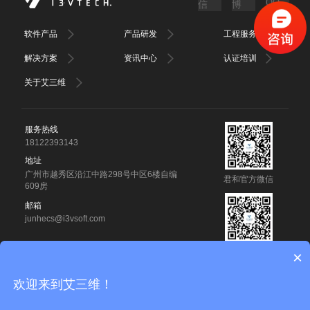
软件产品
产品研发
工程服务
解决方案
资讯中心
认证培训
关于艾三维
服务热线
18122393143
地址
广州市越秀区沿江中路298号中区6楼自编
君和官方微信
609房
邮箱
junhecs@i3vsoft.com
君和官方微博
×
广州君和信息技术有限公司 版权所有
欢迎来到艾三维！
备案号：
粤ICP备14012727号